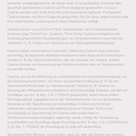
entweder vorübergehend für die Dauer einer Sitzung (Session-Cookies) oder
dauerhaft (permanente Cookies) auf Ihrem Endgerät gespeichert. Session-
Cookies werden nach Ende Ihres Besuchs automatisch gelöscht. Permanente
Cookies bleiben auf Ihrem Endgerät gespeichert, bis Sie diese selbst löschen oder
eine automatische Löschung durch Ihren Webbrowser erfolgt.
Cookies können von uns (First-Party-Cookies) oder von Drittunternehmen
stammen (sog. Third-Party- Cookies). Third-Party-Cookies ermöglichen die
Einbindung bestimmter Dienstleistungen von Drittunternehmen innerhalb von
Webseiten (z. B. Cookies zur Abwicklung von Zahlungsdienstleistungen).
Cookies haben verschiedene Funktionen. Zahlreiche Cookies sind technisch
notwendig, da bestimmte Webseitenfunktionen ohne diese nicht funktionieren
würden (z. B. die Warenkorbfunktion oder die Anzeige von Videos). Andere
Cookies können zur Auswertung des Nutzerverhaltens oder zu Werbezwecken
verwendet werden.
Cookies, die zur Durchführung des elektronischen Kommunikationsvorgangs, zur
Bereitstellung bestimmter, von Ihnen erwünschter Funktionen (z. B. für die
Warenkorbfunktion) oder zur Optimierung der Website (z. B. Cookies zur
Messung des Webpublikums) erforderlich sind (notwendige Cookies), werden auf
Grundlage von Art. 6 Abs. 1 lit. f DSGVO gespeichert, sofern keine andere
Rechtsgrundlage angegeben wird. Der Websitebetreiber hat ein berechtigtes
Interesse an der Speicherung von notwendigen Cookies zur technisch
fehlerfreien und optimierten Bereitstellung seiner Dienste. Sofern eine
Einwilligung zur Speicherung von Cookies und vergleichbaren
Wiedererkennungstechnologien abgefragt wurde, erfolgt die Verarbeitung
ausschließlich auf Grundlage dieser Einwilligung (Art. 6 Abs. 1 lit. a DSGVO und
§ 25 Abs. 1 TDDDG); die Einwilligung ist jederzeit widerrufbar.
Sie können Ihren Browser so einstellen, dass Sie über das Setzen von Cookies