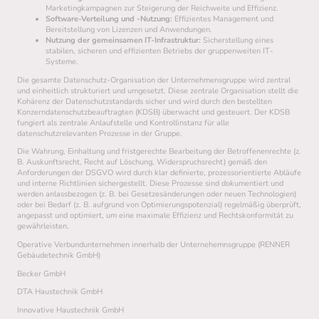
Marketingkampagnen zur Steigerung der Reichweite und Effizienz.
Software-Verteilung und -Nutzung:
Effizientes Management und
Bereitstellung von Lizenzen und Anwendungen.
Nutzung der gemeinsamen IT-Infrastruktur:
Sicherstellung eines
stabilen, sicheren und effizienten Betriebs der gruppenweiten IT-
Systeme.
Die gesamte Datenschutz-Organisation der Unternehmensgruppe wird zentral
und einheitlich strukturiert und umgesetzt. Diese zentrale Organisation stellt die
Kohärenz der Datenschutzstandards sicher und wird durch den bestellten
Konzerndatenschutzbeauftragten (KDSB) überwacht und gesteuert. Der KDSB
fungiert als zentrale Anlaufstelle und Kontrollinstanz für alle
datenschutzrelevanten Prozesse in der Gruppe.
Die Wahrung, Einhaltung und fristgerechte Bearbeitung der Betroffenenrechte (z.
B. Auskunftsrecht, Recht auf Löschung, Widerspruchsrecht) gemäß den
Anforderungen der DSGVO wird durch klar definierte, prozessorientierte Abläufe
und interne Richtlinien sichergestellt. Diese Prozesse sind dokumentiert und
werden anlassbezogen (z. B. bei Gesetzesänderungen oder neuen Technologien)
oder bei Bedarf (z. B. aufgrund von Optimierungspotenzial) regelmäßig überprüft,
angepasst und optimiert, um eine maximale Effizienz und Rechtskonformität zu
gewährleisten.
Operative Verbundunternehmen innerhalb der Unternehemnsgruppe (RENNER
Gebäudetechnik GmbH)
Becker GmbH
DTA Haustechnik GmbH
Innovative Haustechnik GmbH