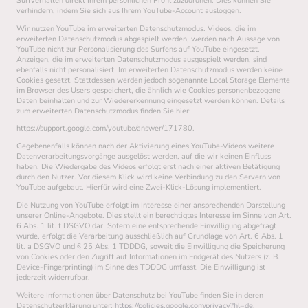
Surfverhalten direkt Ihrem persönlichen Profil zuzuordnen. Dies können Sie
verhindern, indem Sie sich aus Ihrem YouTube-Account ausloggen.
Wir nutzen YouTube im erweiterten Datenschutzmodus. Videos, die im
erweiterten Datenschutzmodus abgespielt werden, werden nach Aussage von
YouTube nicht zur Personalisierung des Surfens auf YouTube eingesetzt.
Anzeigen, die im erweiterten Datenschutzmodus ausgespielt werden, sind
ebenfalls nicht personalisiert. Im erweiterten Datenschutzmodus werden keine
Cookies gesetzt. Stattdessen werden jedoch sogenannte Local Storage Elemente
im Browser des Users gespeichert, die ähnlich wie Cookies personenbezogene
Daten beinhalten und zur Wiedererkennung eingesetzt werden können. Details
zum erweiterten Datenschutzmodus finden Sie hier:
https://support.google.com/youtube/answer/171780.
Gegebenenfalls können nach der Aktivierung eines YouTube-Videos weitere
Datenverarbeitungsvorgänge ausgelöst werden, auf die wir keinen Einfluss
haben. Die Wiedergabe des Videos erfolgt erst nach einer aktiven Betätigung
durch den Nutzer. Vor diesem Klick wird keine Verbindung zu den Servern von
YouTube aufgebaut. Hierfür wird eine Zwei-Klick-Lösung implementiert.
Die Nutzung von YouTube erfolgt im Interesse einer ansprechenden Darstellung
unserer Online-Angebote. Dies stellt ein berechtigtes Interesse im Sinne von Art.
6 Abs. 1 lit. f DSGVO dar. Sofern eine entsprechende Einwilligung abgefragt
wurde, erfolgt die Verarbeitung ausschließlich auf Grundlage von Art. 6 Abs. 1
lit. a DSGVO und § 25 Abs. 1 TDDDG, soweit die Einwilligung die Speicherung
von Cookies oder den Zugriff auf Informationen im Endgerät des Nutzers (z. B.
Device-Fingerprinting) im Sinne des TDDDG umfasst. Die Einwilligung ist
jederzeit widerrufbar.
Weitere Informationen über Datenschutz bei YouTube finden Sie in deren
Datenschutzerklärung unter:
https://policies.google.com/privacy?hl=de
.