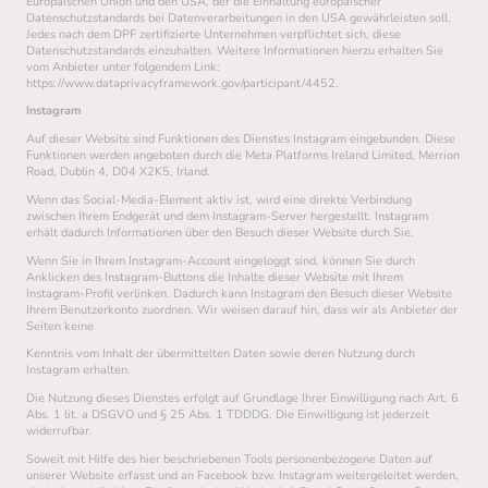
Europäischen Union und den USA, der die Einhaltung europäischer
Datenschutzstandards bei Datenverarbeitungen in den USA gewährleisten soll.
Jedes nach dem DPF zertifizierte Unternehmen verpflichtet sich, diese
Datenschutzstandards einzuhalten. Weitere Informationen hierzu erhalten Sie
vom Anbieter unter folgendem Link:
https://www.dataprivacyframework.gov/participant/4452.
Instagram
Auf dieser Website sind Funktionen des Dienstes Instagram eingebunden. Diese
Funktionen werden angeboten durch die Meta Platforms Ireland Limited, Merrion
Road, Dublin 4, D04 X2K5, Irland.
Wenn das Social-Media-Element aktiv ist, wird eine direkte Verbindung
zwischen Ihrem Endgerät und dem Instagram-Server hergestellt. Instagram
erhält dadurch Informationen über den Besuch dieser Website durch Sie.
Wenn Sie in Ihrem Instagram-Account eingeloggt sind, können Sie durch
Anklicken des Instagram-Buttons die Inhalte dieser Website mit Ihrem
Instagram-Profil verlinken. Dadurch kann Instagram den Besuch dieser Website
Ihrem Benutzerkonto zuordnen. Wir weisen darauf hin, dass wir als Anbieter der
Seiten keine
Kenntnis vom Inhalt der übermittelten Daten sowie deren Nutzung durch
Instagram erhalten.
Die Nutzung dieses Dienstes erfolgt auf Grundlage Ihrer Einwilligung nach Art. 6
Abs. 1 lit. a DSGVO und § 25 Abs. 1 TDDDG. Die Einwilligung ist jederzeit
widerrufbar.
Soweit mit Hilfe des hier beschriebenen Tools personenbezogene Daten auf
unserer Website erfasst und an Facebook bzw. Instagram weitergeleitet werden,