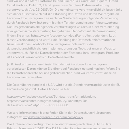
sind wir und die Meta Platforms Ireland Limited, 4 Grand Canal Square, Grand
Canal Harbour, Dublin 2, Irland gemeinsam für diese Datenverarbeitung
verantwortlich (Art. 26 DSGVO). Die gemeinsame Verantwortlichkeit beschränkt
sich dabei ausschließlich auf die Erfassung der Daten und deren Weitergabe an
Facebook bzw. Instagram. Die nach der Weiterleitung erfolgende Verarbeitung
durch Facebook bzw. Instagram ist nicht Teil der gemeinsamen Verantwortung.
Die uns gemeinsam obliegenden Verpflichtungen wurden in einer Vereinbarung
über gemeinsame Verarbeitung festgehalten. Den Wortlaut der Vereinbarung
finden Sie unter: https://www.facebook.com/legal/controller_addendum. Laut
dieser Vereinbarung sind wir für die Erteilung der Datenschutzinformationen
beim Einsatz des Facebook- bzw. Instagram-Tools und für die
datenschutzrechtlich sichere Implementierung des Tools auf unserer Website
verantwortlich. Für die Datensicherheit der Facebook bzw. Instagram-Produkte
ist Facebook verantwortlich. Betroffenenrechte
(z. B. Auskunftsersuchen) hinsichtlich der bei Facebook bzw. Instagram
verarbeiteten Daten können Sie direkt bei Facebook geltend machen. Wenn Sie
die Betroffenenrechte bei uns geltend machen, sind wir verpflichtet, diese an
Facebook weiterzuleiten.
Die Datenübertragung in die USA wird auf die Standardvertragsklauseln der EU-
Kommission gestützt. Details finden Sie hier:
https://www.facebook.com/legal/EU_data_transfer_addendum,
https://privacycenter.instagram.com/policy/ und https://de-
de.facebook.com/help/566994660333381.
Weitere Informationen hierzu finden Sie in der Datenschutzerklärung von
Instagram:
https://privacycenter.instagram.com/policy/
.
Das Unternehmen verfügt über eine Zertifizierung nach dem „EU-US Data
Privacy Framework“ (DPF). Der DPF ist ein Übereinkommen zwischen der