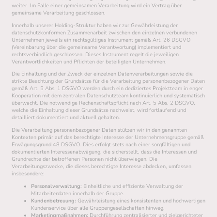
weiter. Im Falle einer gemeinsamen Verarbeitung wird ein Vertrag über
gemeinsame Verarbeitung geschlossen.
Innerhalb unserer Holding-Struktur haben wir zur Gewährleistung der
datenschutzkonformen Zusammenarbeit zwischen den einzelnen verbundenen
Unternehmen jeweils ein rechtsgültiges Instrument gemäß Art. 26 DSGVO
(Vereinbarung über die gemeinsame Verantwortung) implementiert und
rechtsverbindlich geschlossen. Dieses Instrument regelt die jeweiligen
Verantwortlichkeiten und Pflichten der beteiligten Unternehmen.
Die Einhaltung und der Zweck der einzelnen Datenverarbeitungen sowie die
strikte Beachtung der Grundsätze für die Verarbeitung personenbezogener Daten
gemäß Art. 5 Abs. 1 DSGVO werden durch ein dediziertes Projektteam in enger
Kooperation mit dem zentralen Datenschutzteam kontinuierlich und systematisch
überwacht. Die notwendige Rechenschaftspflicht nach Art. 5 Abs. 2 DSGVO,
welche die Einhaltung dieser Grundsätze nachweist, wird fortlaufend und
detailliert dokumentiert und aktuell gehalten.
Die Verarbeitung personenbezogener Daten stützen wir in den genannten
Kontexten primär auf das berechtigte Interesse der Unternehmensgruppe gemäß
Erwägungsgrund 48 DSGVO. Dies erfolgt stets nach einer sorgfältigen und
dokumentierten Interessenabwägung, die sicherstellt, dass die Interessen und
Grundrechte der betroffenen Personen nicht überwiegen. Die
Verarbeitungszwecke, die dieses berechtigte Interesse abdecken, umfassen
insbesondere:
Personalverwaltung:
Einheitliche und effiziente Verwaltung der
Mitarbeiterdaten innerhalb der Gruppe.
Kundenbetreuung:
Gewährleistung eines konsistenten und hochwertigen
Kundenservice über alle Gruppengesellschaften hinweg.
Marketingmaßnahmen:
Durchführung zentralisierter und zielgerichteter