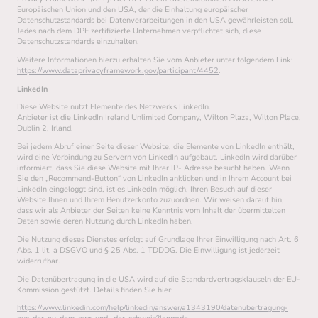
Europäischen Union und den USA, der die Einhaltung europäischer
Datenschutzstandards bei Datenverarbeitungen in den USA gewährleisten soll.
Jedes nach dem DPF zertifizierte Unternehmen verpflichtet sich, diese
Datenschutzstandards einzuhalten.
Weitere Informationen hierzu erhalten Sie vom Anbieter unter folgendem Link:
https://www.dataprivacyframework.gov/participant/4452
.
LinkedIn
Diese Website nutzt Elemente des Netzwerks LinkedIn.
Anbieter ist die LinkedIn Ireland Unlimited Company, Wilton Plaza, Wilton Place,
Dublin 2, Irland.
Bei jedem Abruf einer Seite dieser Website, die Elemente von LinkedIn enthält,
wird eine Verbindung zu Servern von LinkedIn aufgebaut. LinkedIn wird darüber
informiert, dass Sie diese Website mit Ihrer IP- Adresse besucht haben. Wenn
Sie den „Recommend-Button“ von LinkedIn anklicken und in Ihrem Account bei
LinkedIn eingeloggt sind, ist es LinkedIn möglich, Ihren Besuch auf dieser
Website Ihnen und Ihrem Benutzerkonto zuzuordnen. Wir weisen darauf hin,
dass wir als Anbieter der Seiten keine Kenntnis vom Inhalt der übermittelten
Daten sowie deren Nutzung durch LinkedIn haben.
Die Nutzung dieses Dienstes erfolgt auf Grundlage Ihrer Einwilligung nach Art. 6
Abs. 1 lit. a DSGVO und § 25 Abs. 1 TDDDG. Die Einwilligung ist jederzeit
widerrufbar.
Die Datenübertragung in die USA wird auf die Standardvertragsklauseln der EU-
Kommission gestützt. Details finden Sie hier:
https://www.linkedin.com/help/linkedin/answer/a1343190/datenubertragung-