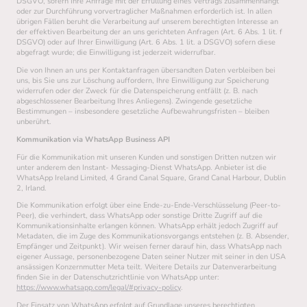
DSGVO, sofern Ihre Anfrage mit der Erfüllung eines Vertrags zusammenhängt
oder zur Durchführung vorvertraglicher Maßnahmen erforderlich ist. In allen
übrigen Fällen beruht die Verarbeitung auf unserem berechtigten Interesse an
der effektiven Bearbeitung der an uns gerichteten Anfragen (Art. 6 Abs. 1 lit. f
DSGVO) oder auf Ihrer Einwilligung (Art. 6 Abs. 1 lit. a DSGVO) sofern diese
abgefragt wurde; die Einwilligung ist jederzeit widerrufbar.
Die von Ihnen an uns per Kontaktanfragen übersandten Daten verbleiben bei
uns, bis Sie uns zur Löschung auffordern, Ihre Einwilligung zur Speicherung
widerrufen oder der Zweck für die Datenspeicherung entfällt (z. B. nach
abgeschlossener Bearbeitung Ihres Anliegens). Zwingende gesetzliche
Bestimmungen – insbesondere gesetzliche Aufbewahrungsfristen – bleiben
unberührt.
Kommunikation via WhatsApp Business API
Für die Kommunikation mit unseren Kunden und sonstigen Dritten nutzen wir
unter anderem den Instant- Messaging-Dienst WhatsApp. Anbieter ist die
WhatsApp Ireland Limited, 4 Grand Canal Square, Grand Canal Harbour, Dublin
2, Irland.
Die Kommunikation erfolgt über eine Ende-zu-Ende-Verschlüsselung (Peer-to-
Peer), die verhindert, dass WhatsApp oder sonstige Dritte Zugriff auf die
Kommunikationsinhalte erlangen können. WhatsApp erhält jedoch Zugriff auf
Metadaten, die im Zuge des Kommunikationsvorgangs entstehen (z. B. Absender,
Empfänger und Zeitpunkt). Wir weisen ferner darauf hin, dass WhatsApp nach
eigener Aussage, personenbezogene Daten seiner Nutzer mit seiner in den USA
ansässigen Konzernmutter Meta teilt. Weitere Details zur Datenverarbeitung
finden Sie in der Datenschutzrichtlinie von WhatsApp unter:
https://www.whatsapp.com/legal/#privacy-policy
.
Der Einsatz von WhatsApp erfolgt auf Grundlage unseres berechtigten