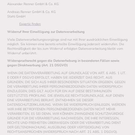
Alexander Renner GmbH & Co. KG
Andreas Renner GmbH & Co. KG
Stahl GmbH
Experte finden
Widerruf Ihrer Einwilligung zur Datenverarbeitung
Viele Datenverarbeitungsvorgänge sind nur mit Ihrer ausdrücklichen Einwilligung
möglich. Sie können eine bereits erteilte Einwilligung jederzeit widerrufen. Die
Rechtmäßigkeit der bis zum Widerruf erfolgten Datenverarbeitung bleibt vom
Widerruf unberührt.
Widerspruchsrecht gegen die Datenerhebung in besonderen Fällen sowie
gegen Direktwerbung (Art. 21 DSGVO)
WENN DIE DATENVERARBEITUNG AUF GRUNDLAGE VON ART. 6 ABS. 1 LIT.
E ODER F DSGVO ERFOLGT, HABEN SIE JEDERZEIT DAS RECHT, AUS
GRÜNDEN, DIE SICH AUS IHRER BESONDEREN SITUATION ERGEBEN, GEGEN
DIE VERARBEITUNG IHRER PERSONENBEZOGENEN DATEN WIDERSPRUCH
EINZULEGEN; DIES GILT AUCH FÜR EIN AUF DIESE BESTIMMUNGEN
GESTÜTZTES PROFILING. DIE JEWEILIGE RECHTSGRUNDLAGE, AUF DENEN
EINE VERARBEITUNG BERUHT, ENTNEHMEN SIE DIESER
DATENSCHUTZERKLÄRUNG. WENN SIE WIDERSPRUCH EINLEGEN, WERDEN
WIR IHRE BETROFFENEN PERSONENBEZOGENEN DATEN NICHT MEHR
VERARBEITEN, ES SEI DENN, WIR KÖNNEN ZWINGENDE SCHUTZWÜRDIGE
GRÜNDE FÜR DIE VERARBEITUNG NACHWEISEN, DIE IHRE INTERESSEN,
RECHTE UND FREIHEITEN ÜBERWIEGEN ODER DIE VERARBEITUNG DIENT
DER GELTENDMACHUNG, AUSÜBUNG ODER VERTEIDIGUNG VON
RECHTSANSPRÜCHEN (WIDERSPRUCH NACH ART. 21 ABS. 1 DSGVO).