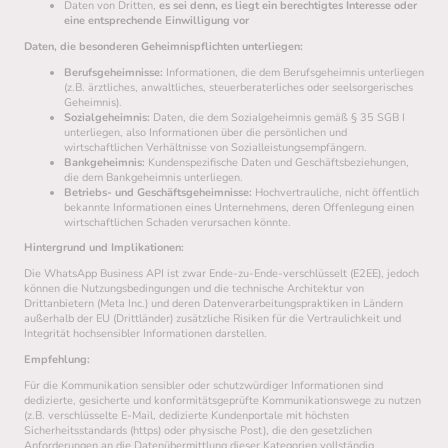
Daten von Dritten,
es sei denn, es liegt ein berechtigtes Interesse oder
eine entsprechende Einwilligung vor
Daten, die besonderen Geheimnispflichten unterliegen:
Berufsgeheimnisse:
Informationen, die dem Berufsgeheimnis unterliegen
(z.B. ärztliches, anwaltliches, steuerberaterliches oder seelsorgerisches
Geheimnis).
Sozialgeheimnis:
Daten, die dem Sozialgeheimnis gemäß § 35 SGB I
unterliegen, also Informationen über die persönlichen und
wirtschaftlichen Verhältnisse von Sozialleistungsempfängern.
Bankgeheimnis:
Kundenspezifische Daten und Geschäftsbeziehungen,
die dem Bankgeheimnis unterliegen.
Betriebs- und Geschäftsgeheimnisse:
Hochvertrauliche, nicht öffentlich
bekannte Informationen eines Unternehmens, deren Offenlegung einen
wirtschaftlichen Schaden verursachen könnte.
Hintergrund und Implikationen:
Die WhatsApp Business API ist zwar Ende-zu-Ende-verschlüsselt (E2EE), jedoch
können die Nutzungsbedingungen und die technische Architektur von
Drittanbietern (Meta Inc.) und deren Datenverarbeitungspraktiken in Ländern
außerhalb der EU (Drittländer) zusätzliche Risiken für die Vertraulichkeit und
Integrität hochsensibler Informationen darstellen.
Empfehlung:
Für die Kommunikation sensibler oder schutzwürdiger Informationen sind
dedizierte, gesicherte und konformitätsgeprüfte Kommunikationswege zu nutzen
(z.B. verschlüsselte E-Mail, dedizierte Kundenportale mit höchsten
Sicherheitsstandards (https) oder physische Post), die den gesetzlichen
Anforderungen an die Datenübermittlung dieser Kategorien vollständig