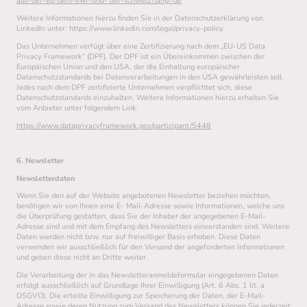
aus-der-eu-dem-ewr-und- der-schweiz?lang=de
Weitere Informationen hierzu finden Sie in der Datenschutzerklärung von
LinkedIn unter: https://www.linkedin.com/legal/privacy-policy.
Das Unternehmen verfügt über eine Zertifizierung nach dem „EU-US Data
Privacy Framework“ (DPF). Der DPF ist ein Übereinkommen zwischen der
Europäischen Union und den USA, der die Einhaltung europäischer
Datenschutzstandards bei Datenverarbeitungen in den USA gewährleisten soll.
Jedes nach dem DPF zertifizierte Unternehmen verpflichtet sich, diese
Datenschutzstandards einzuhalten. Weitere Informationen hierzu erhalten Sie
vom Anbieter unter folgendem Link:
https://www.dataprivacyframework.gov/participant/5448
6. Newsletter
Newsletterdaten
Wenn Sie den auf der Website angebotenen Newsletter beziehen möchten,
benötigen wir von Ihnen eine E- Mail-Adresse sowie Informationen, welche uns
die Überprüfung gestatten, dass Sie der Inhaber der angegebenen E-Mail-
Adresse sind und mit dem Empfang des Newsletters einverstanden sind. Weitere
Daten werden nicht bzw. nur auf freiwilliger Basis erhoben. Diese Daten
verwenden wir ausschließlich für den Versand der angeforderten Informationen
und geben diese nicht an Dritte weiter.
Die Verarbeitung der in das Newsletteranmeldeformular eingegebenen Daten
erfolgt ausschließlich auf Grundlage Ihrer Einwilligung (Art. 6 Abs. 1 lit. a
DSGVO). Die erteilte Einwilligung zur Speicherung der Daten, der E-Mail-
Adresse sowie deren Nutzung zum Versand des Newsletters können Sie jederzeit