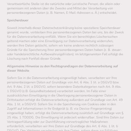
Verantwortliche Stelle ist die natürliche oder juristische Person, die allein oder
gemeinsam mit anderen über die Zwecke und Mittel der Verarbeitung von
personenbezogenen Daten (z. B. Namen, E-Mail-Adressen o. Ä.) entscheidet.
Speicherdauer
Soweit innerhalb dieser Datenschutzerklärung keine speziellere Speicherdauer
genannt wurde, verbleiben Ihre personenbezogenen Daten bei uns, bis der Zweck
für die Datenverarbeitung entfällt. Wenn Sie ein berechtigtes Löschersuchen
geltend machen oder eine Einwilligung zur Datenverarbeitung widerrufen,
werden Ihre Daten gelöscht, sofern wir keine anderen rechtlich zulässigen
Gründe für die Speicherung Ihrer personenbezogenen Daten haben (z. B. steuer-
oder handelsrechtliche Aufbewahrungsfristen); im letztgenannten Fall erfolgt die
Löschung nach Fortfall dieser Gründe.
Allgemeine Hinweise zu den Rechtsgrundlagen der Datenverarbeitung auf
dieser Website
Sofern Sie in die Datenverarbeitung eingewilligt haben, verarbeiten wir Ihre
personenbezogenen Daten auf Grundlage von Art. 6 Abs. 1 lit. a DSGVO bzw.
Art. 9 Abs. 2 lit. a DSGVO, sofern besondere Datenkategorien nach Art. 9 Abs.
1 DSGVO (z.B. Gesundheitsdaten) verarbeitet werden. Im Falle einer
ausdrücklichen Einwilligung in die Übertragung personenbezogener Daten in
Drittstaaten erfolgt die Datenverarbeitung außerdem auf Grundlage von Art. 49
Abs. 1 lit. a DSGVO. Sofern Sie in die Speicherung von Cookies oder in den
Zugriff auf Informationen in Ihr Endgerät (z. B. via Device-Fingerprinting)
eingewilligt haben, erfolgt die Datenverarbeitung zusätzlich auf Grundlage von §
25 Abs. 1 TDDDG. Die Einwilligung ist jederzeit widerrufbar. Sind Ihre Daten zur
Vertragserfüllung oder zur Durchführung vorvertraglicher Maßnahmen
erforderlich, verarbeiten wir Ihre Daten auf Grundlage des Art. 6 Abs. 1 lit. b
DSGVO. Des Weiteren verarbeiten wir Ihre Daten, sofern diese zur Erfüllung