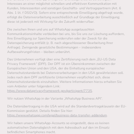
Interesses an einer möglichst schnellen und effektiven Kommunikation mit
Kunden, Interessenten und sonstigen Geschäfts- und Vertragspartnern (Art. 6
Abs. 1 lit. f DSGVO). Sofern eine entsprechende Einwilligung abgefragt wurde,
erfolgt die Datenverarbeitung ausschließlich auf Grundlage der Einwilligung;
diese ist jederzeit mit Wirkung für die Zukunft widerrufbar.
Die zwischen Ihnen und uns auf WhatsApp ausgetauschten
Kommunikationsinhalte verbleiben bei uns, bis Sie uns zur Löschung auffordern,
Ihre Einwilligung zur Speicherung widerrufen oder der Zweck für die
Datenspeicherung entfällt (z. B. nach abgeschlossener Bearbeitung Ihrer
Anfrage). Zwingende gesetzliche Bestimmungen – insbesondere
Aufbewahrungsfristen – bleiben unberührt.
Das Unternehmen verfügt über eine Zertifizierung nach dem „EU-US Data
Privacy Framework“ (DPF). Der DPF ist ein Übereinkommen zwischen der
Europäischen Union und den USA, der die Einhaltung europäischer
Datenschutzstandards bei Datenverarbeitungen in den USA gewährleisten soll.
Jedes nach dem DPF zertifizierte Unternehmen verpflichtet sich, diese
Datenschutzstandards einzuhalten. Weitere Informationen hierzu erhalten Sie
vom Anbieter unter folgendem Link:
https://www.dataprivacyframework.gov/participant/7735
.
Wir nutzen WhatsApp in der Variante „WhatsApp Business API“.
Die Datenübertragung in die USA wird auf die Standardvertragsklauseln der EU-
Kommission gestützt. Details finden Sie hier:
https://www.whatsapp.com/legal/business-data-transfer-addendum
.
Wir haben unsere WhatsApp-Accounts so eingestellt, dass es keinen
automatischen Datenabgleich mit dem Adressbuch auf den im Einsatz
befindlichen Smartphones macht.