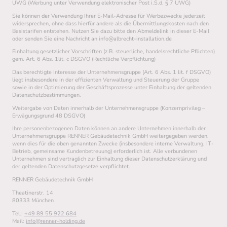
UWG (Werbung unter Verwendung elektronischer Post i.S.d. § 7 UWG)
Sie können der Verwendung Ihrer E-Mail-Adresse für Werbezwecke jederzeit
widersprechen, ohne dass hierfür andere als die Übermittlungskosten nach den
Basistarifen entstehen. Nutzen Sie dazu bitte den Abmeldelink in dieser E-Mail
oder senden Sie eine Nachricht an info@albrecht-installation.de
Einhaltung gesetzlicher Vorschriften (z.B. steuerliche, handelsrechtliche Pflichten)
gem. Art. 6 Abs. 1lit. c DSGVO (Rechtliche Verpflichtung)
Das berechtigte Interesse der Unternehmensgruppe (Art. 6 Abs. 1 lit. f DSGVO)
liegt insbesondere in der effizienten Verwaltung und Steuerung der Gruppe
sowie in der Optimierung der Geschäftsprozesse unter Einhaltung der geltenden
Datenschutzbestimmungen.
Weitergabe von Daten innerhalb der Unternehmensgruppe (Konzernprivileg –
Erwägungsgrund 48 DSGVO)
Ihre personenbezogenen Daten können an andere Unternehmen innerhalb der
Unternehmensgruppe
RENNER Gebäudetechnik GmbH weitergegeben werden,
wenn dies für die oben genannten Zwecke (insbesondere interne Verwaltung, IT-
Betrieb, gemeinsame Kundenbetreuung) erforderlich ist. Alle verbundenen
Unternehmen sind vertraglich zur Einhaltung dieser Datenschutzerklärung und
der geltenden Datenschutzgesetze verpflichtet.
RENNER Gebäudetechnik GmbH
Theatinerstr. 14
80333 München
Tel.:
+49 89 55 922 684
Mail:
info@renner-holding.de