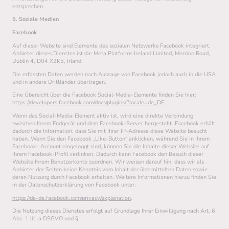
entsprechen.
5. Soziale Medien
Facebook
Auf dieser Website sind Elemente des sozialen Netzwerks Facebook integriert.
Anbieter dieses Dienstes ist die Meta Platforms Ireland Limited, Merrion Road,
Dublin 4, D04 X2K5, Irland.
Die erfassten Daten werden nach Aussage von Facebook jedoch auch in die USA
und in andere Drittländer übertragen.
Eine Übersicht über die Facebook Social-Media-Elemente finden Sie hier:
https://developers.facebook.com/docs/plugins/?locale=de_DE
.
Wenn das Social-Media-Element aktiv ist, wird eine direkte Verbindung
zwischen Ihrem Endgerät und dem Facebook-Server hergestellt. Facebook erhält
dadurch die Information, dass Sie mit Ihrer IP-Adresse diese Website besucht
haben. Wenn Sie den Facebook „Like-Button“ anklicken, während Sie in Ihrem
Facebook- Account eingeloggt sind, können Sie die Inhalte dieser Website auf
Ihrem Facebook-Profil verlinken. Dadurch kann Facebook den Besuch dieser
Website Ihrem Benutzerkonto zuordnen. Wir weisen darauf hin, dass wir als
Anbieter der Seiten keine Kenntnis vom Inhalt der übermittelten Daten sowie
deren Nutzung durch Facebook erhalten. Weitere Informationen hierzu finden Sie
in der Datenschutzerklärung von Facebook unter:
https://de-de.facebook.com/privacy/explanation
.
Die Nutzung dieses Dienstes erfolgt auf Grundlage Ihrer Einwilligung nach Art. 6
Abs. 1 lit. a DSGVO und §