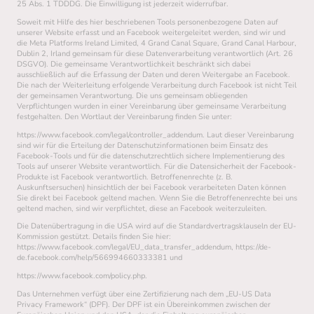
25 Abs. 1 TDDDG. Die Einwilligung ist jederzeit widerrufbar.
Soweit mit Hilfe des hier beschriebenen Tools personenbezogene Daten auf
unserer Website erfasst und an Facebook weitergeleitet werden, sind wir und
die Meta Platforms Ireland Limited, 4 Grand Canal Square, Grand Canal Harbour,
Dublin 2, Irland gemeinsam für diese Datenverarbeitung verantwortlich (Art. 26
DSGVO). Die gemeinsame Verantwortlichkeit beschränkt sich dabei
ausschließlich auf die Erfassung der Daten und deren Weitergabe an Facebook.
Die nach der Weiterleitung erfolgende Verarbeitung durch Facebook ist nicht Teil
der gemeinsamen Verantwortung. Die uns gemeinsam obliegenden
Verpflichtungen wurden in einer Vereinbarung über gemeinsame Verarbeitung
festgehalten. Den Wortlaut der Vereinbarung finden Sie unter:
https://www.facebook.com/legal/controller_addendum. Laut dieser Vereinbarung
sind wir für die Erteilung der Datenschutzinformationen beim Einsatz des
Facebook-Tools und für die datenschutzrechtlich sichere Implementierung des
Tools auf unserer Website verantwortlich. Für die Datensicherheit der Facebook-
Produkte ist Facebook verantwortlich. Betroffenenrechte (z. B.
Auskunftsersuchen) hinsichtlich der bei Facebook verarbeiteten Daten können
Sie direkt bei Facebook geltend machen. Wenn Sie die Betroffenenrechte bei uns
geltend machen, sind wir verpflichtet, diese an Facebook weiterzuleiten.
Die Datenübertragung in die USA wird auf die Standardvertragsklauseln der EU-
Kommission gestützt. Details finden Sie hier:
https://www.facebook.com/legal/EU_data_transfer_addendum, https://de-
de.facebook.com/help/566994660333381 und
https://www.facebook.com/policy.php.
Das Unternehmen verfügt über eine Zertifizierung nach dem „EU-US Data
Privacy Framework“ (DPF). Der DPF ist ein Übereinkommen zwischen der